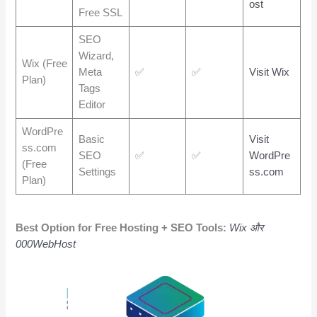
ost
Free SSL
SEO
Wizard,
Wix (Free
Meta
✅
✅
Visit Wix
Plan)
Tags
Editor
WordPre
Basic
Visit
ss.com
SEO
✅
✅
WordPre
(Free
Settings
ss.com
Plan)
Best Option for Free Hosting + SEO Tools:
Wix और
000WebHost