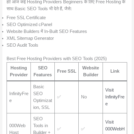
हां! आज कई Hosting Providers Beginners के लिए Free Hosting के
साथ Basic SEO Tools भी देते हैं, जैसे:
Free SSL Certificate
SEO Optimized cPanel
Website Builders में In-Built SEO Features
XML Sitemap Generator
SEO Audit Tools
Best Free Hosting Providers with SEO Tools (2025)
Hosting
SEO
Website
Free SSL
Link
Provider
Features
Builder
Basic
Visit
InfinityFre
SEO
✅
No
InfinityFre
e
Optimizat
e
ion, SSL
SEO
Visit
000Web
Tools in
✅
✅
000WebH
Host
Builder +