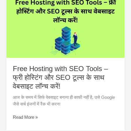
–
Features,
Pricing
और
Speed
में
कौनसी
Best
है?
Free Hosting with SEO Tools –
फ्री होस्टिंग और SEO टूल्स के साथ
वेबसाइट लॉन्च करें!
आज के समय में सिर्फ वेबसाइट बनाना ही काफी नहीं है, उसे Google
जैसे सर्च इंजनों में रैंक भी करना
Free
Read More »
Hosting
with