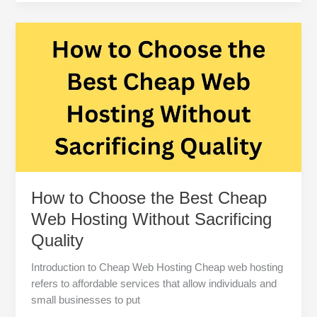
Hosting:
The
Ultimate
2025
Guide
for
Beginners
and
Businesses
How to Choose the Best Cheap
Web Hosting Without Sacrificing
Quality
Introduction to Cheap Web Hosting Cheap web hosting
refers to affordable services that allow individuals and
small businesses to put