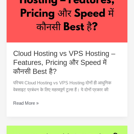
सी
है?
Cloud Hosting vs VPS Hosting –
Features, Pricing और Speed में
कौनसी Best है?
परिचय Cloud Hosting vs VPS Hosting दोनों ही आधुनिक
वेबसाइट प्रबंधन के लिए महत्वपूर्ण टूल्स हैं। ये दोनों प्रकार की
Cloud
Read More »
Hosting
vs
VPS
Hosting