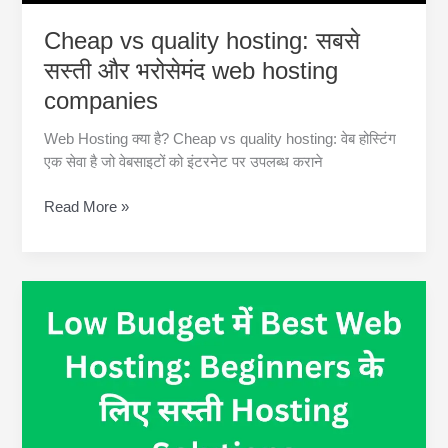
करें
Cheap vs quality hosting: सबसे
सस्ती और भरोसेमंद web hosting
companies
Web Hosting क्या है? Cheap vs quality hosting: वेब होस्टिंग
एक सेवा है जो वेबसाइटों को इंटरनेट पर उपलब्ध कराने
Cheap
Read More »
vs
quality
hosting:
सबसे
सस्ती
और
भरोसेमंद
web
hosting
companies