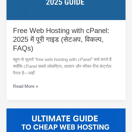
Free Web Hosting with cPanel:
2025 में पूरी गाइड (सेटअप, विकल्प,
FAQs)
बहुत-से यूज़र्स “free web hosting with cPanel” सर्च करते हैं
क्योंकि cPanel सबसे लोकप्रिय, आसान और फीचर-रिच कंट्रोल
पैनल है—जहाँ
Free
Read More »
Web
Hosting
with
cPanel:
2025
में