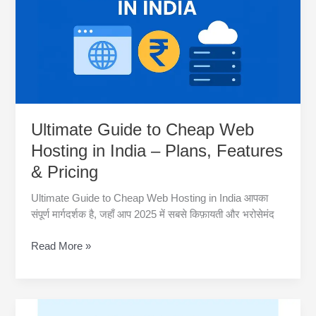
पूरी
गाइड
(सेटअप,
विकल्प,
FAQs)
Ultimate Guide to Cheap Web
Hosting in India – Plans, Features
& Pricing
Ultimate Guide to Cheap Web Hosting in India आपका
संपूर्ण मार्गदर्शक है, जहाँ आप 2025 में सबसे किफ़ायती और भरोसेमंद
Ultimate
Read More »
Guide
to
Cheap
Web