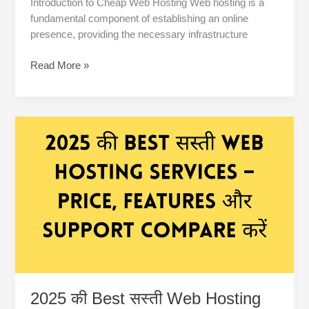
Introduction to Cheap Web Hosting Web hosting is a
fundamental component of establishing an online
presence, providing the necessary infrastructure
Cheap
Read More »
Web
Hosting
for
Beginners
–
Start
Your
Website
Under
₹50/Month!
2025 की Best सस्ती Web Hosting