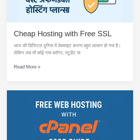
है?
Cheap Hosting with Free SSL
आज की डिजिटल दुनिया में वेबसाइट बनाना बहुत आसान हो गया है।
लेकिन जब भी कोई नया ब्लॉगर, स्टूडेंट या
Cheap
Read More »
Hosting
with
Free
SSL