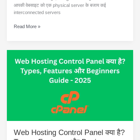
आपकी वेबसाइट को एक physical server के बजाय कई
interconnected servers
Cloud
Read More »
Web
Hosting
क्या
है?
पूरी
जानकारी,
फायदे,
और
Beginners
के
लिए
Guide
Web Hosting Control Panel क्या है?