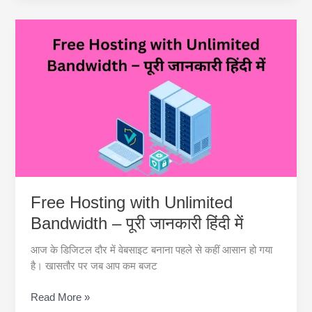
SEO
Tools
–
फ्री
होस्टिंग
और
SEO
टूल्स
के
साथ
वेबसाइट
लॉन्च
Free Hosting with Unlimited
करें!
Bandwidth – पूरी जानकारी हिंदी में
आज के डिजिटल दौर में वेबसाइट बनाना पहले से कहीं आसान हो गया
है। खासतौर पर जब आप कम बजट
Free
Read More »