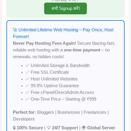
अभी Signup करें!
🚀 Unlimited Lifetime Web Hosting – Pay Once, Host
Forever!
Never Pay Hosting Fees Again!
Secure blazing-fast,
reliable web hosting with a
one-time payment
– no
renewals, no hidden costs!
✅ Unlimited Storage & Bandwidth
✅ Free SSL Certificate
✅ Host Unlimited Websites
✅ 99.9% Uptime Guarantee
✅ Free cPanel/DirectAdmin Access
✅ One-Time Price – Starting @ ₹999
Perfect for:
Bloggers | Businesses | Freelancers |
Developers
🔒
100% Secure
| 💡
24/7 Support
| 🌍
Global Server