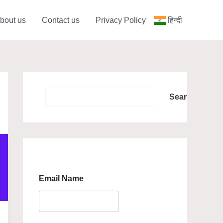
bout us
Contact us
Privacy Policy
हिन्दी
Search
Search
Email Name