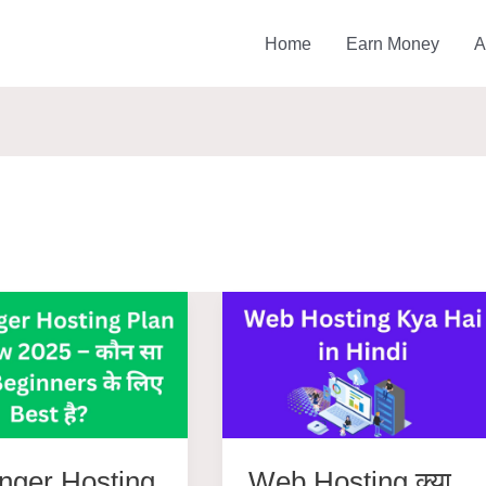
Home
Earn Money
A
nger Hosting
Web Hosting क्या