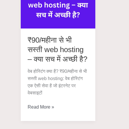
कौन
–
सा
योजनाएँ,
Plan
विशेषताएँ
Beginne
के
₹90/महीना से भी
लिए
सस्ती web hosting
Best
है?
– क्या सच में अच्छी है?
वेब होस्टिंग क्या है? ₹90/महीना से भी
सस्ती web hosting: वेब होस्टिंग
एक ऐसी सेवा है जो इंटरनेट पर
वेबसाइटों
₹90/
Read More »
महीना
से
भी