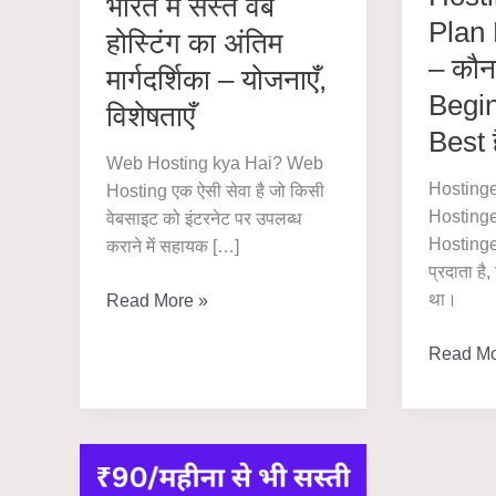
भारत में सस्ते वेब
Plan
होस्टिंग का अंतिम
– कौन
मार्गदर्शिका – योजनाएँ,
Begin
विशेषताएँ
Best 
Web Hosting kya Hai? Web
Hostinge
Hosting एक ऐसी सेवा है जो किसी
Hostinge
वेबसाइट को इंटरनेट पर उपलब्ध
Hostinger 
कराने में सहायक […]
प्रदाता है
था।
भारत
Read More »
में
Hostinge
Read Mo
सस्ते
Hosting
वेब
Plan
होस्टिंग
Review
का
2025
अंतिम
–
मार्गदर्शिका